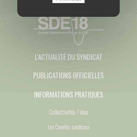
L'ACTUALITÉ DU SYNDICAT
PUBLICATIONS OFFICIELLES
INFORMATIONS PRATIQUES
Collectivités / élus
Les Comités syndicaux